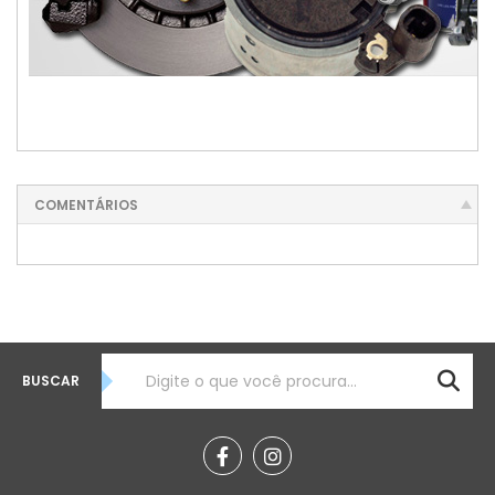
0280230016, RELE ELETRONICO 0280230016, RELE ELETRONICO GM,
RELE ELETRONIC
FORD,
RELE
ELETRONIC
VW, RELE GM, RELE FORD, RELE VW, EM SP
COMENTÁRIOS
BUSCAR