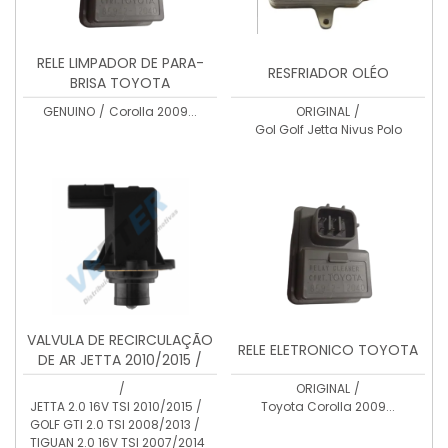
RELE LIMPADOR DE PARA-
RESFRIADOR OLÉO
BRISA TOYOTA
GENUINO
/
Corolla 2009...
ORIGINAL
/
Gol Golf Jetta Nivus Polo
VALVULA DE RECIRCULAÇÃO
RELE ELETRONICO TOYOTA
DE AR JETTA 2010/2015 /
GOLF 2008/2013 / TIGUAN
/
ORIGINAL
/
2007/2014 / A3 2006/2013 /
JETTA 2.0 16V TSI 2010/2015 /
Toyota Corolla 2009...
PASSAT 2008/2014 / A4
GOLF GTI 2.0 TSI 2008/2013 /
2007/2013 / Q5 2007/2014 /
TIGUAN 2.0 16V TSI 2007/2014