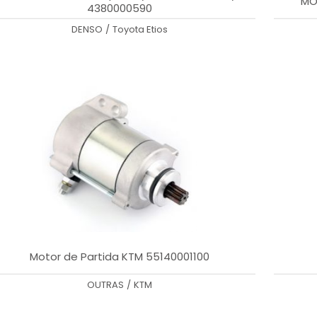
MO
4380000590
DENSO
/
Toyota Etios
Motor de Partida KTM 55140001100
OUTRAS
/
KTM