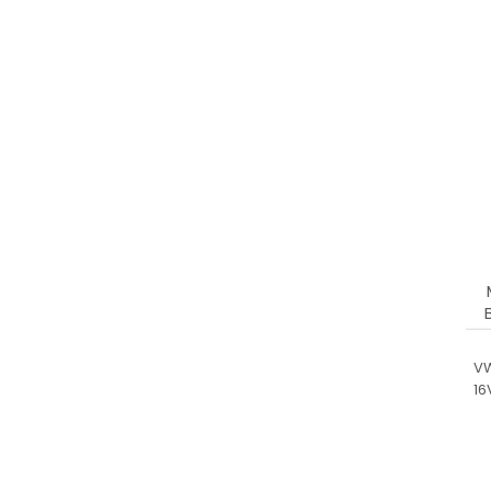
VALEO
VALEO - FORD ORIGINAL
VT
VW
16