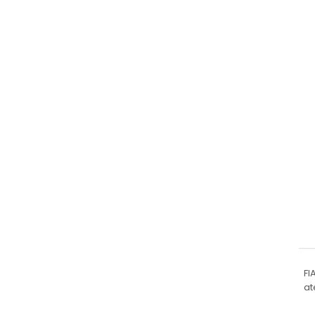
FI
at