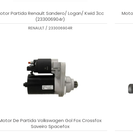
otor Partida Renault Sandero/ Logan/ Kwid 3cc
Motor
(233006904r)
RENAULT
/
233006904R
Motor De Partida Volkswagen Gol Fox Crossfox
Saveiro Spacefox