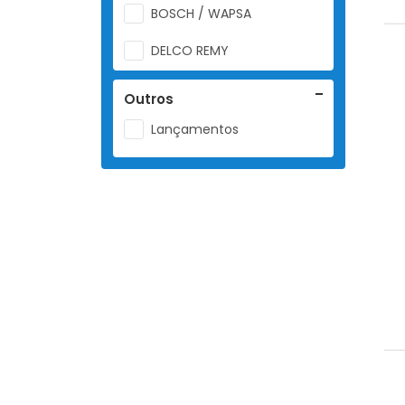
BOSCH / WAPSA
DELCO REMY
DENSO
Outros
EURO
Lançamentos
MAGNETI MARELLI
MAGNETTI MARELLI
MOTORPLUS
MOTORSPLUS
ORIGINAL
OUTRAS
RENAULT