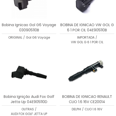
Bobina Ignicao Gol G6 Voyage
BOBINA DE IGNICAO VW GOL G
030905110B
6 1 POR CIL 04E905110B
ORIGINAL
/
Gol G6 Voyage
IMPORTADA
/
VW GOL G 6 1 POR CIL
Bobina Ignição Audi Fox Golf
BOBINA DE IGNICAO RENAULT
Jetta Up 04E905110D
CLIO 1.6 16V CE20014
OUTRAS
/
DELPHI
/
CLIO 1.6 16V
AUDI FOX GOLF JETTA UP