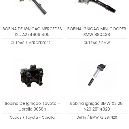
BOBINA DE IGNICAO MERCEDES
BOBINA IGNICAO MINI COOPER
12... A2749061400
BMW 880438
OUTRAS
/
MERCEDES 12....
OUTRAS
/
BMW
Bobina De Ignição Toyota -
Bobina ignição BMW X3 28i
Corolla 30564
N20 28114820
Outras
/
Toyota - Corolla
Delfhi
/
BMW X3 28i N20