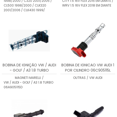
1998/2000 / C320 2001/2005 /
CITY 1.5 16V FLEX 2015 EM DIANTE /
1999/2003 / CLK500
CL500 1998/2000 / CLK320
WRV 1.5 16V FLEX 2018 EM DIANTE
2003/2006 / E320 1998/2005 /
2001/2006 / CLK430 1999/
E430 1998/2002 / E500
2003/2006 / G5
BOBINA DE IGNIÇÃO VW / AUDI
BOBINA DE IGNICAO VW AUDI 1
- GOLF / A3 1.8 TURBO
POR CILINDRO 06C905115L
06A905115D - BI0043MM
MAGNETI MARELLI
/
OUTRAS
/
VW AUDI
VW / AUDI - GOLF / A3 1.8 TURBO
06A905115D