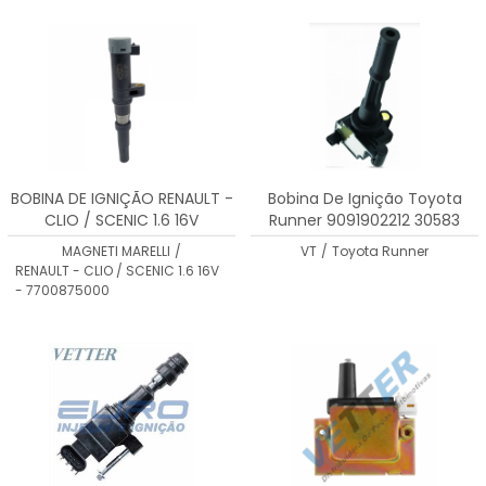
MENOR PREÇO
MAIOR PREÇO
A - Z
BOBINA DE IGNIÇÃO RENAULT -
Bobina De Ignição Toyota
CLIO / SCENIC 1.6 16V
Runner 9091902212 30583
7700875000 - BI0021MM
MAGNETI MARELLI
/
VT
/
Toyota Runner
RENAULT - CLIO / SCENIC 1.6 16V
- 7700875000