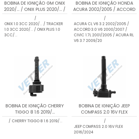
BOBINA DE IGNIÇÃO GM ONIX
BOBINA DE IGNIÇÃO HONDA
2020/... / ONIX PLUS 2020/... /
ACURA 2002/2005 / ACCORD
TRACKER 2020/...
2000/2007 / CIVIC 2001/2005
/
/
/ ODYSSEY 1999/2010 / PILOT
ONIX 1.0 3CC 2020/... / TRACKER
ACURA CL V6 3.2 2002/2005 /
2003/2008 / RIDGELINE
1.0 3CC 2020/... / ONIX PLUS 1.0
ACCORD 3.0 V6 2000/2007 /
2006/2008 / SATURN VUE
3CC/...
CIVIC 1.7L 2001/2005 / ACURA RL
2004/2007 /MERCURY
V6 3.7 2009/20
NAUTICO VERADO 2007 EM
DIANTE
BOBINA DE IGNIÇÃO CHERRY
BOBINA DE IGNIÇÃO JEEP
TIGGO 8 1.6 2019/...
COMPASS 2.0 16V FLEX
2016/2024
/
CHERRY TIGGO 8 1.6 2019/...
/
JEEP COMPASS 2.0 16V FLEX
2016/2024