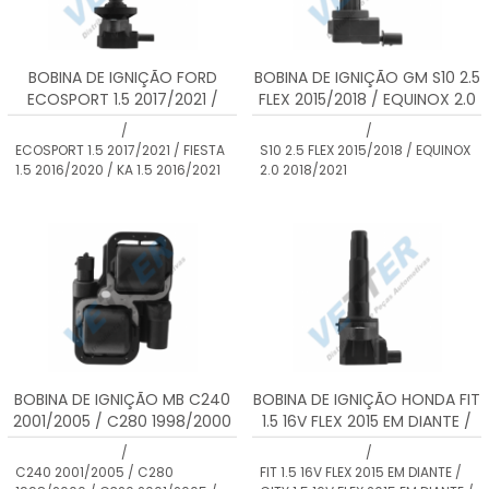
BOBINA DE IGNIÇÃO FORD
BOBINA DE IGNIÇÃO GM S10 2.5
ECOSPORT 1.5 2017/2021 /
FLEX 2015/2018 / EQUINOX 2.0
FIESTA 1.5 2016/2020 / KA 1.5
2018/2021
/
/
2016/2021
ECOSPORT 1.5 2017/2021 / FIESTA
S10 2.5 FLEX 2015/2018 / EQUINOX
1.5 2016/2020 / KA 1.5 2016/2021
2.0 2018/2021
BOBINA DE IGNIÇÃO MB C240
BOBINA DE IGNIÇÃO HONDA FIT
2001/2005 / C280 1998/2000
1.5 16V FLEX 2015 EM DIANTE /
/ C320 2001/2005 / CL500
CITY 1.5 16V FLEX 2015 EM
/
/
1998/2000 / CLK320
DIANTE / WRV 1.5 16V FLEX 2018
C240 2001/2005 / C280
FIT 1.5 16V FLEX 2015 EM DIANTE /
2001/2006 / CLK430
EM DIANTE