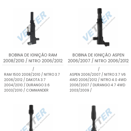
BOBINA DE IGNIÇÃO RAM
BOBINA DE IGNIÇÃO ASPEN
2008/2010 / NITRO 2006/2012
2006/2007 / NITRO 2006/2012
/ DAKOTA 2004/2010 /
/ DURANGO 2003/2009 / RAM
/
/
DURANGO 2003/2010 /
2001/2008 / DAKOTA 2000 EM
RAM 1500 2008/2010 / NITRO 3.7
ASPEN 2006/2007 / NITRO 3.7 V6
COMMANDER 2008/2012 /
DIANTE / GRAND CHEROKEE
2006/2012 / DAKOTA 3.7
4WD 2006/2012 / NITRO 4.0 4WD
CHEROKEE 2008/... / GRAND
1999/2013 / COMMANDER
2004/2010 / DURANGO 3.6
2006/2007 / DURANGO 4.7 4WD
CHEROKEE 2008/2013
2006/2010 /
2003/2010 / COMMANDER
2003/2009 /