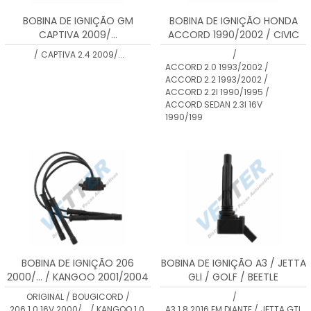
BOBINA DE IGNIÇÃO GM
BOBINA DE IGNIÇÃO HONDA
CAPTIVA 2009/...
ACCORD 1990/2002 / CIVIC
1991/2001 / CR-V 1999 / 2002 /
/
CAPTIVA 2.4 2009/...
/
PRELUDE 2.2 1996/2009
ACCORD 2.0 1993/2002 /
ACCORD 2.2 1993/2002 /
ACCORD 2.2I 1990/1995 /
ACCORD SEDAN 2.3I 16V
1990/199
BOBINA DE IGNIÇÃO 206
BOBINA DE IGNIÇÃO A3 / JETTA
2000/... / KANGOO 2001/2004
GLI / GOLF / BEETLE
/ KANGOO EXPRESS 2001/2004
ORIGINAL / BOUGICORD
/
/
/ TWINGO 2001/2004 / CLIO
206 1.0 16V 2000/... / KANGOO 1.0
A3 1.8 2016 EM DIANTE / JETTA GTI