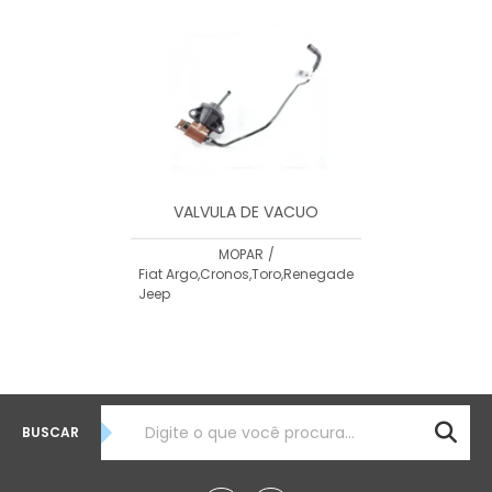
MENOR PREÇO
MAIOR PREÇO
A - Z
VALVULA DE VACUO
MOPAR
/
Fiat Argo,Cronos,Toro,Renegade
Jeep
BUSCAR