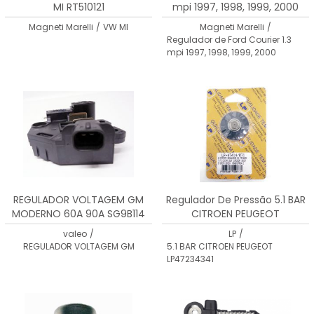
MI RT510121
mpi 1997, 1998, 1999, 2000
RT510164
Magneti Marelli
/
VW MI
Magneti Marelli
/
Regulador de Ford Courier 1.3
mpi 1997, 1998, 1999, 2000
REGULADOR VOLTAGEM GM
Regulador De Pressão 5.1 BAR
MODERNO 60A 90A SG9B114
CITROEN PEUGEOT
SG9B115 S9115PR
LP47234341
valeo
/
LP
/
REGULADOR VOLTAGEM GM
5.1 BAR CITROEN PEUGEOT
LP47234341