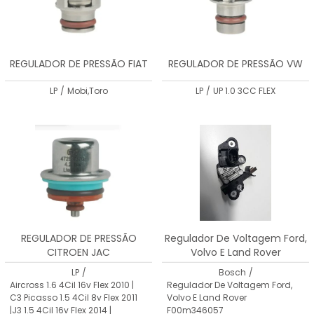
REGULADOR DE PRESSÃO FIAT
REGULADOR DE PRESSÃO VW
LP
/
Mobi,Toro
LP
/
UP 1.0 3CC FLEX
REGULADOR DE PRESSÃO
Regulador De Voltagem Ford,
CITROEN JAC
Volvo E Land Rover
F00m346057
LP
/
Bosch
/
Aircross 1.6 4Cil 16v Flex 2010 |
Regulador De Voltagem Ford,
C3 Picasso 1.5 4Cil 8v Flex 2011
Volvo E Land Rover
|J3 1.5 4Cil 16v Flex 2014 |
F00m346057