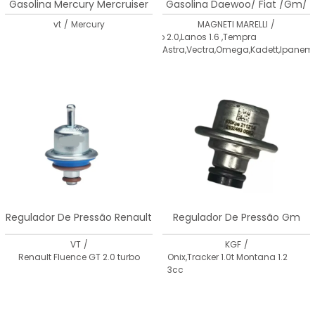
Gasolina Mercury Mercruiser
Gasolina Daewoo/ Fiat /Gm/
4.3 A 8.2
Vw
vt
/
Mercury
MAGNETI MARELLI
/
Espero 2.0,Lanos 1.6 ,Tempra
Turbo,Astra,Vectra,Omega,Kadett,Ipanem
2.0 Gti
Regulador De Pressão Renault
Regulador De Pressão Gm
VT
/
KGF
/
Renault Fluence GT 2.0 turbo
Onix,Tracker 1.0t Montana 1.2
3cc