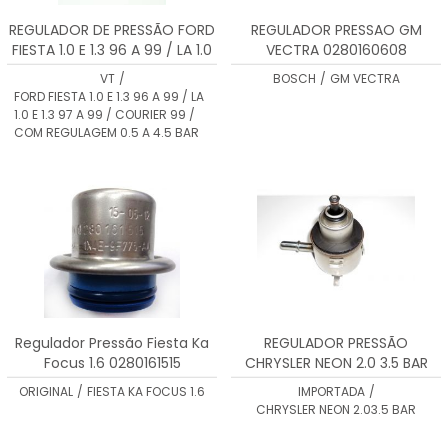
REGULADOR DE PRESSÃO FORD
REGULADOR PRESSAO GM
FIESTA 1.0 E 1.3 96 A 99 / LA 1.0
VECTRA 0280160608
E 1.3 97 A 99 / COURIER 99 /
VT
/
BOSCH
/
GM VECTRA
COM REGULAGEM 0.5 A 4.5 BAR
FORD FIESTA 1.0 E 1.3 96 A 99 / LA
1.0 E 1.3 97 A 99 / COURIER 99 /
COM REGULAGEM 0.5 A 4.5 BAR
Regulador Pressão Fiesta Ka
REGULADOR PRESSÃO
Focus 1.6 0280161515
CHRYSLER NEON 2.0 3.5 BAR
47088
ORIGINAL
/
FIESTA KA FOCUS 1.6
IMPORTADA
/
CHRYSLER NEON 2.03.5 BAR