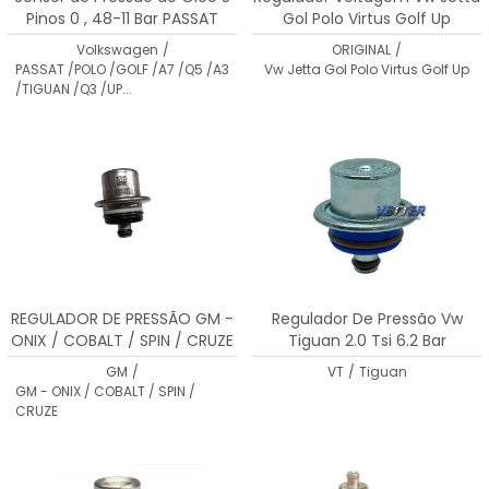
Pinos 0 , 48-11 Bar PASSAT
Gol Polo Virtus Golf Up
/POLO /GOLF /A7 /Q5 /A3
Volkswagen
/
ORIGINAL
/
/TIGUAN /Q3 /UP...
PASSAT /POLO /GOLF /A7 /Q5 /A3
Vw Jetta Gol Polo Virtus Golf Up
/TIGUAN /Q3 /UP...
REGULADOR DE PRESSÃO GM -
Regulador De Pressão Vw
ONIX / COBALT / SPIN / CRUZE
Tiguan 2.0 Tsi 6.2 Bar
GM
/
VT
/
Tiguan
GM - ONIX / COBALT / SPIN /
CRUZE