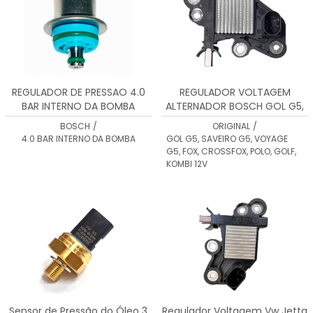
REGULADOR DE PRESSAO 4.0
REGULADOR VOLTAGEM
BAR INTERNO DA BOMBA
ALTERNADOR BOSCH GOL G5,
F000DR0224
SAVEIRO G5, VOYAGE G5, FOX,
BOSCH
/
ORIGINAL
/
CROSSFOX, POLO, GOLF,
4.0 BAR INTERNO DA BOMBA
GOL G5, SAVEIRO G5, VOYAGE
KOMBI 12V
G5, FOX, CROSSFOX, POLO, GOLF,
KOMBI 12V
Sensor de Pressão do Óleo 3
Regulador Voltagem Vw Jetta