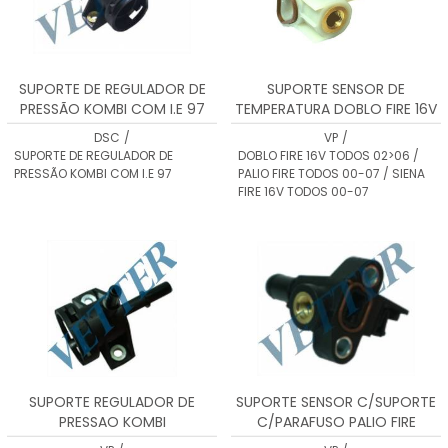
SUPORTE DE REGULADOR DE
SUPORTE SENSOR DE
PRESSÃO KOMBI COM I.E 97
TEMPERATURA DOBLO FIRE 16V
TODOS 02>06 / PALIO FIRE
DSC
/
VP
/
TODOS 00-07 / SIENA FIRE 16V
SUPORTE DE REGULADOR DE
DOBLO FIRE 16V TODOS 02>06 /
TODOS 00-07
PRESSÃO KOMBI COM I.E 97
PALIO FIRE TODOS 00-07 / SIENA
FIRE 16V TODOS 00-07
SUPORTE REGULADOR DE
SUPORTE SENSOR C/SUPORTE
PRESSAO KOMBI
C/PARAFUSO PALIO FIRE