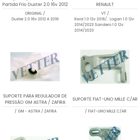
Partida Frio Duster 2.0 16v 2012
RENAULT
A 2016 Iwp220
ORIGINAL
/
VT
/
Duster 2.0 16v 2012 A 2016
Kwid 1.0 12v 2016/… Logan 1.0 12v
2014/2023 Sandero 1.0 12v
2014/2023
SUPORTE PARA REGULADOR DE
SUPORTE FIAT-UNO MILLE C/AR
PRESSÃO GM ASTRA / ZAFIRA
/
GM - ASTRA / ZAFIRA
/
FIAT-UNO MILLE C/AR