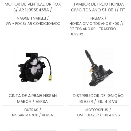
MOTOR DE VENTILADOR FOX
TAMBOR DE FREIO HONDA
S/ AR 1J0959455A /
CIVIC TDS ANO 91-00 // FIT
1J0959455B / 6E0959455A
TDS ANO 09... TRASEIRO
MAGNETI MARELLI
/
FREMAX
/
BD3902
VW - FOX S/ AR CONDICIONADO
HONDA CIVIC TDS ANO 91-00 //
FIT TDS ANO 09... TRASEIRO
BD3902
CINTA DE AIRBAG NISSAN
DISTRIBUIDOR DE IGNIÇÃO
MARCH / VERSA.
BLAZER / S10 4.3 V6
OUTRAS
/
MOTORSPLUS
/
NISSAN MARCH / VERSA.
GM - BLAZER / S10 4.3 V6