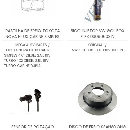
PASTILHA DE FREIO TOYOTA
BICO INJETOR VW GOL FOX
NOVA HILUX CABINE SIMPLES
FLEX 030906031N
4X4 DIESEL 2.5L 16V. TURBO
MEGA AUTO PARTS
/
ORIGINAL
/
4X2 DIESEL 2.5L 16V. TURBO,
TOYOTA NOVA HILUX CABINE
VW GOL FOX FLEX 030906031N
CABINE
SIMPLES 4X4 DIESEL 2.5L 16V.
TURBO 4X2 DIESEL 2.5L 16V.
TURBO, CABINE DUPLA
SENSOR DE ROTAÇÃO
DISCO DE FREIO SSANGYONG