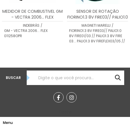
MEDIDOR DE COMBUSTIVEL GM
SENSOR DE ROTAÇÃO
- VECTRA 2006... FLEX
FIORINO1.3 8V FIRE03// PALIO1.0
011258OPR
8V FIRE01/03 // PALIO1.3 8V FIRE
INDEBRÁS
/
MAGNETI MARELLI
/
03... SRM0001
GM - VECTRA 2006... FLEX
FIORINO1.3 8V FIRE03// PALIO1.0
011258OPR
8V FIRE01/03 // PALIO1.3 8V FIRE
03... PALIO1.3 8V FIREFLEX03/05 //
BUSCAR
Teste
Menu