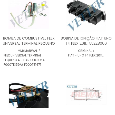
BOMBA DE COMBUSTIVEL FLEX
BOBINA DE IGNIÇÃO FIAT UNO
UNIVERSAL TERMINAL PEQUENO
1.4 FLEX 2011... 55228006
4.0 BAR OPICIONAL
MM/MARWAL
/
ORIGINAL
/
F000TE159A/ F000TE1471
FLEX UNIVERSAL TERMINAL
FIAT - UNO 1.4 FLEX 2011...
PEQUENO 4.0 BAR OPICIONAL
F000TE159A/ F000TE1471