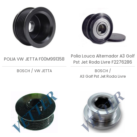
MENOR PREÇO
MAIOR PREÇO
A - Z
Polia Louca Alternador A3 Golf
POLIA VW JETTA F00M991358
Pst Jet Roda Livre F2276286
BOSCH
/
VW JETTA
BOSCH
/
A3 Golf Pst Jet Roda Livre