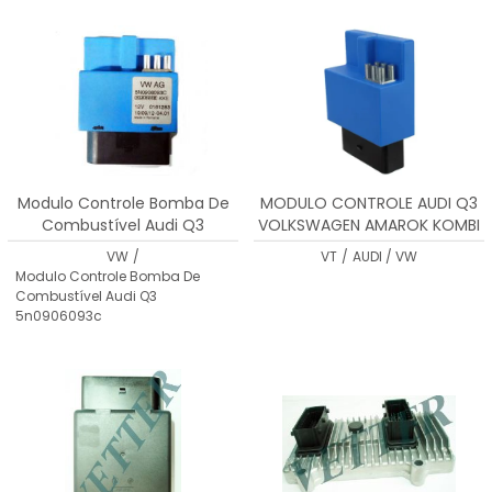
MENOR PREÇO
MAIOR PREÇO
A - Z
Modulo Controle Bomba De
MODULO CONTROLE AUDI Q3
Combustível Audi Q3
VOLKSWAGEN AMAROK KOMBI
5n0906093c
TIGUAN
VW
/
VT
/
AUDI / VW
Modulo Controle Bomba De
Combustível Audi Q3
5n0906093c