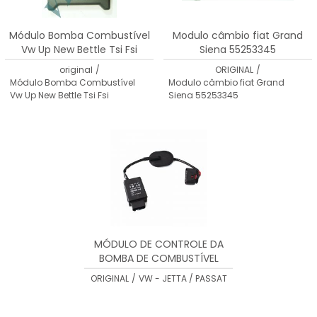
Módulo Bomba Combustível
Modulo câmbio fiat Grand
Vw Up New Bettle Tsi Fsi
Siena 55253345
5q0906093a
original
/
ORIGINAL
/
Módulo Bomba Combustível
Modulo câmbio fiat Grand
Vw Up New Bettle Tsi Fsi
Siena 55253345
MÓDULO DE CONTROLE DA
BOMBA DE COMBUSTÍVEL
JETTA / PASSAT - 1K0906093F
ORIGINAL
/
VW - JETTA / PASSAT
/ 1K0906093G / 1K0906093H