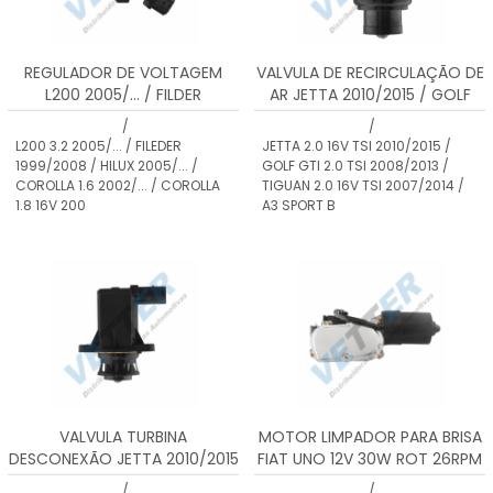
REGULADOR DE VOLTAGEM
VALVULA DE RECIRCULAÇÃO DE
L200 2005/... / FILDER
AR JETTA 2010/2015 / GOLF
1999/2008 / HILUX 2005/... /
2008/2013 / TIGUAN
/
/
COROLLA 2002/... / AVENIS
2007/2014 / A3 2006/2013 /
L200 3.2 2005/... / FILEDER
JETTA 2.0 16V TSI 2010/2015 /
2002/2006 / CAMRY
PASSAT 2008/2014 / A4
1999/2008 / HILUX 2005/... /
GOLF GTI 2.0 TSI 2008/2013 /
2002/2006
2007/2013 / Q5 2007/2014 /
COROLLA 1.6 2002/... / COROLLA
TIGUAN 2.0 16V TSI 2007/2014 /
A5 2007/2013 / A6 2012/2014 /
1.8 16V 200
A3 SPORT B
TT 2007/2014
VALVULA TURBINA
MOTOR LIMPADOR PARA BRISA
DESCONEXÃO JETTA 2010/2015
FIAT UNO 12V 30W ROT 26RPM
/ GOLF 2008/2013 / TIGUAN
A 43RPM / CORRENTE NOM:
/
/