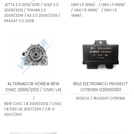
2008/2014 / A3 2006/2013 /
7,0A A 9,0A / CORRENTE MAX
JETTA 2.0 2010/2015 / GOLF 2.0
UNO 1.0 1999/... / UNO 1.3 1999/...
PASSAT 2008/2014 / A4
21,6A A 26,0A
2008/2013 / TIGUAN 2.0
/ UNO 1.5 1999/... / UNO 1.6
2007/2013 /Q5 2007/2013 / A5
2008/2014 / A3 2.0 2006/2013 /
1999/...
2009/2012 / A6 2012/2014 / TT
PASSAT 2.0 2008
2007/2014
ALTERNADOR HONDA NEW
RELE ELETRONICO PEUGEOT
CIVIC 2006/2012 / CIVIC LXL
CITROEN 0261S03101
2007/2011 / CR-V 2007/2011
/
BOSCH
/
PEUGEOT CITROEN
NEW CIVIC 1.8 2006/2012 / CIVIC
1.8 FLEX LXL 2007/2011 / CR-V
2007/2011