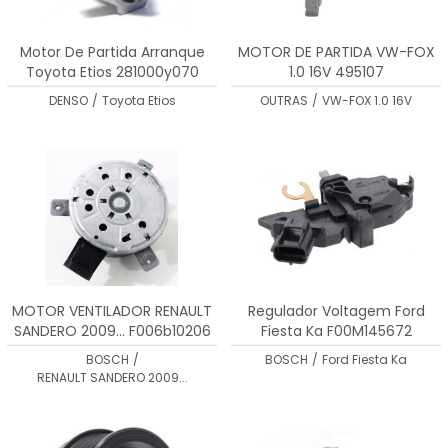
Motor De Partida Arranque
MOTOR DE PARTIDA VW-FOX
Toyota Etios 281000y070
1.0 16V 495107
4380000590
DENSO
/
Toyota Etios
OUTRAS
/
VW-FOX 1.0 16V
MOTOR VENTILADOR RENAULT
Regulador Voltagem Ford
SANDERO 2009... F006b10206
Fiesta Ka F00M145672
BOSCH
/
BOSCH
/
Ford Fiesta Ka
RENAULT SANDERO 2009...