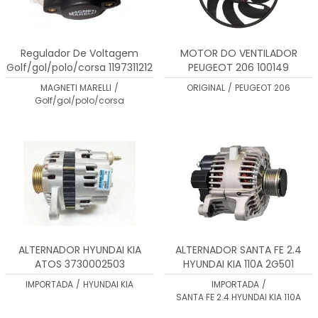
Regulador De Voltagem
MOTOR DO VENTILADOR
Golf/gol/polo/corsa 1197311212
PEUGEOT 206 100149
RT510117
MAGNETI MARELLI
/
ORIGINAL
/
PEUGEOT 206
Golf/gol/polo/corsa
ALTERNADOR HYUNDAI KIA
ALTERNADOR SANTA FE 2.4
ATOS 3730002503
HYUNDAI KIA 110A 2G501
2607928 373002G500
IMPORTADA
/
HYUNDAI KIA
IMPORTADA
/
SANTA FE 2.4 HYUNDAI KIA 110A