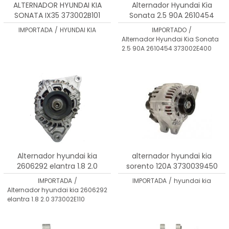
ALTERNADOR HYUNDAI KIA
Alternador Hyundai Kia
SONATA IX35 373002B101
Sonata 2.5 90A 2610454
373002E400
IMPORTADA
/
HYUNDAI KIA
IMPORTADO
/
Alternador Hyundai Kia Sonata
2.5 90A 2610454 373002E400
Alternador hyundai kia
alternador hyundai kia
2606292 elantra 1.8 2.0
sorento 120A 3730039450
373002E110
IMPORTADA
/
IMPORTADA
/
hyundai kia
Alternador hyundai kia 2606292
elantra 1.8 2.0 373002E110