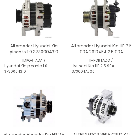
Alternador Hyundai Kia
Alternador Hyundai Kia HR 2.5
picanto 1.0 3730004310
90A 2610454 2.5 90A
373004A700
IMPORTADA
/
IMPORTADO
/
Hyundai Kia picanto 1.0
Hyundai Kia HR 2.5 90A
3730004310
373004A700
Alternador Hyundai Kia HR 2.5
ALTERNADOR VERA CRUZ 3.0