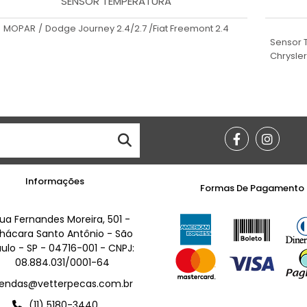
SENSOR TEMPERATURA
MOPAR
/
Dodge Journey 2.4/2.7 /Fiat Freemont 2.4
Sensor 
Chrysler
Informações
Formas De Pagamento
ua Fernandes Moreira, 501 -
hácara Santo Antônio - São
ulo - SP - 04716-001 - CNPJ:
08.884.031/0001-64
endas@vetterpecas.com.br
(11) 5180-3440