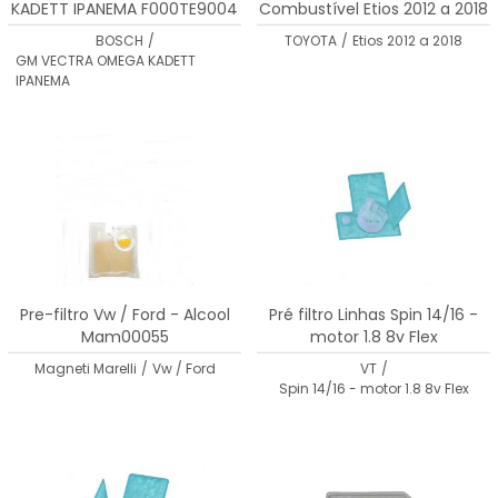
KADETT IPANEMA F000TE9004
Combustível Etios 2012 a 2018
- 2321747010
BOSCH
/
TOYOTA
/
Etios 2012 a 2018
GM VECTRA OMEGA KADETT
IPANEMA
Pre-filtro Vw / Ford - Alcool
Pré filtro Linhas Spin 14/16 -
Mam00055
motor 1.8 8v Flex
Magneti Marelli
/
Vw / Ford
VT
/
Spin 14/16 - motor 1.8 8v Flex