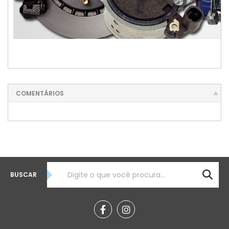
LP47035280, REGULADOR DE PRESSÃO LP47035280, REGULADOR DE PRESSAO FORD, REGULADOR DE
PRESSAO MONDEO 2.0 16V, REGULADOR DE PRESSAO MONDEO, EM SP
COMENTÁRIOS
BUSCAR