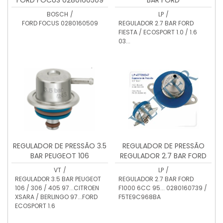
FIESTA/LP47585267
BOSCH
/
LP
/
FORD FOCUS 0280160509
REGULADOR 2.7 BAR FORD
FIESTA / ECOSPORT 1.0 / 1.6
03...
REGULADOR DE PRESSÃO 3.5
REGULADOR DE PRESSÃO
BAR PEUGEOT 106
REGULADOR 2.7 BAR FORD
F1000 6CC 95... 0280160739
VT
/
LP
/
/ F5TE9C968BA
REGULADOR 3.5 BAR PEUGEOT
REGULADOR 2.7 BAR FORD
106 / 306 / 405 97...CITROEN
F1000 6CC 95... 0280160739 /
XSARA / BERLINGO 97...FORD
F5TE9C968BA
ECOSPORT 1.6