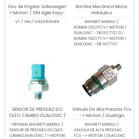
Eixo de Engate Volkswagen
Bomba Mecânica Motor
I-Motion / GM Agile Easy-
Hidráulico
Tronic
VT
/
GM / VOLKSWAGEN
MAGNETI MARELLI
/
BOMBA OLEO FCV I-MOTION /
DUALOGIC - DR.0077127.D /
BOMBA OLEO FCV I-MOTION /
DUALOGIC - DR.0077127.
SENSOR DE PRESSÃO DO
Válvula De Alta Pressão Fcv
ÓLEO CÂMBIO DUALOGIC /
- I-Motion / Dualogic
I-MOTION - 50205592 FIAT
CK.0018431.B
ORIGINAL MAGNETI MARELLI
/
MAGNETI MARELLI
/
DUALOGIC / VW I-MOTION
SENSOR DE PRESSÃO DO ÓLEO
VALVULA DE ALTA PRESSAO
CÂMBIO DUALOGIC / I-MOTION
FCV - I-MOTION / DUALOGIC