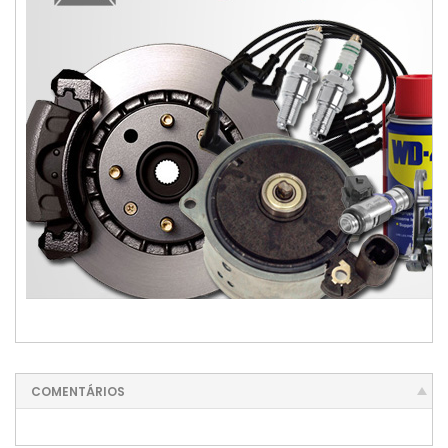
BM0077947E, CAMBIO AUTOMATIZADO, motor eletrico cambio i-motion, dualogic, 40453092, em sp
COMENTÁRIOS