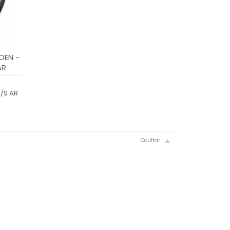
OEN -
AR
/S AR