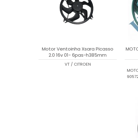
Motor Ventoinha Xsara Picasso
MOTO
2.0 16v 01- 6pas-h385mm
9057
VT
/
CITROEN
MOTO
9057