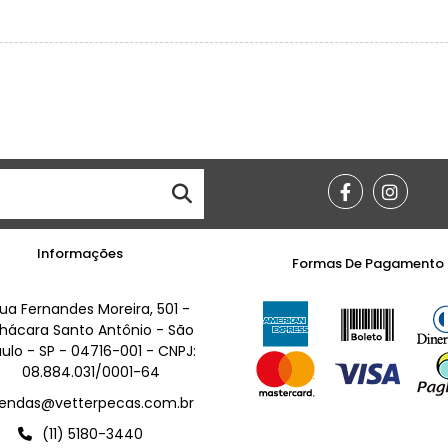
Informações
Formas De Pagamento
ua Fernandes Moreira, 501 -
hácara Santo Antônio - São
ulo - SP - 04716-001 - CNPJ:
08.884.031/0001-64
endas@vetterpecas.com.br
(11) 5180-3440