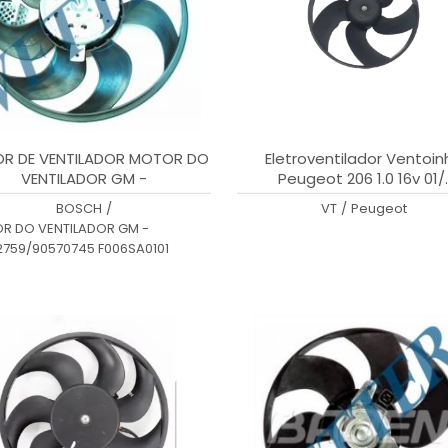
R DE VENTILADOR MOTOR DO
Eletroventilador Ventoin
VENTILADOR GM -
Peugeot 206 1.0 16v 01/.
2759/90570745 F006SA0101
BOSCH
/
VT
/
Peugeot
R DO VENTILADOR GM -
2759/90570745 F006SA0101