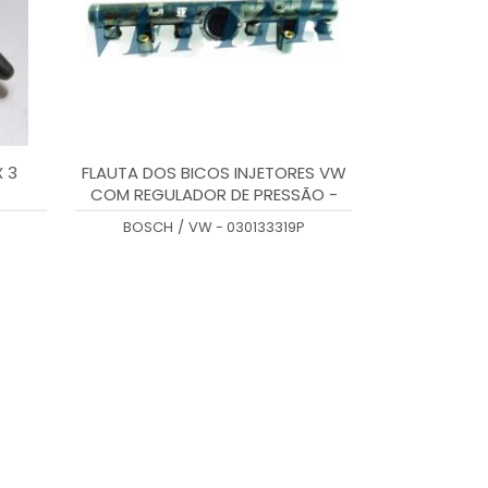
X 3
FLAUTA DOS BICOS INJETORES VW
COM REGULADOR DE PRESSÃO -
030133319P / 0280151071
BOSCH
/
VW - 030133319P