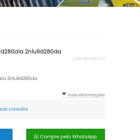
iu9d280a1a 2n1u9d280da
(2NIU9D280A1A)
0a1a 2n1u9d280da
mais informações
sob consulta
Compre pelo WhatsApp