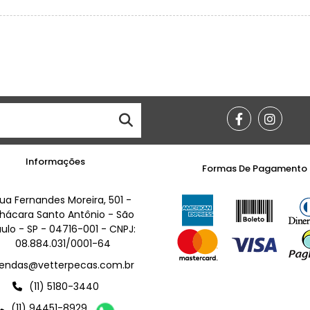
Informações
Formas De Pagamento
ua Fernandes Moreira, 501 -
hácara Santo Antônio - São
ulo - SP - 04716-001 - CNPJ:
08.884.031/0001-64
endas@vetterpecas.com.br
(11) 5180-3440
(11) 94451-8929