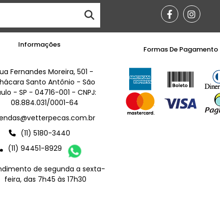
Informações
Formas De Pagamento
ua Fernandes Moreira, 501 -
hácara Santo Antônio - São
ulo - SP - 04716-001 - CNPJ:
08.884.031/0001-64
endas@vetterpecas.com.br
(11) 5180-3440
(11) 94451-8929
ndimento de segunda a sexta-
feira, das 7h45 às 17h30