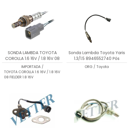
MENOR PREÇO
MAIOR PREÇO
A - Z
SONDA LAMBDA TOYOTA
Sonda Lambda Toyota Yaris
COROLLA 1.6 16V / 1.8 16V 08
1.3/1.5 8946552740 Pós
FIELDER 1.8 16V 8946506230
Catalisador
IMPORTADA
/
ORG
/
Toyota
TOYOTA COROLLA 1.6 16V / 1.8 16V
08 FIELDER 1.8 16V