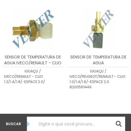
MENOR PREÇO
MAIOR PREÇO
A - Z
SENSOR DE TEMPERATURA DE
SENSOR DE TEMPERATURA DE
AGUA IVECO/RENAULT - CLIO
AGUA
1.2/1.4/1.8/-ESPACE 2.0/
IVECO/PEUGEOT/RENAULT -
IGUAÇU
/
IGUAÇU
/
CLIO 1.0/1.4/1.6/-ESPACE 2.0.
IVECO/RENAULT - CLIO
IVECO/PEUGEOT/RENAULT - CLIO
8200561449
1.2/1.4/1.8/-ESPACE 2.0/
1.0/1.4/1.6/-ESPACE 2.0.
8200561449
BUSCAR