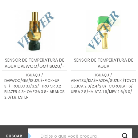
MENOR PREÇO
MAIOR PREÇO
A - Z
SENSOR DE TEMPERATURA DE
SENSOR DE TEMPERATURA DE
AGUA DAEWOO/GM/ISUZU/-
AGUA
PICK-UP 3.1/-RODEO 3.1/3.2/-
DAIHATSU/KIA/MAZDA/SUZUKI/
IGUAÇU
/
IGUAÇU
/
TROPER 3.2-BLAZER 4.3-
-CELICA 2.0/2.4/2.8/-
DAEWOO/GM/ISUZU/-PICK-UP
DAIHATSU/KIA/MAZDA/SUZUKI/TOYOT
OMEGA 3.8- ARANOS 2.0/1.8.
COROLLA 1.6/-SUPRA 2.8/-
3.1/-RODEO 3.1/3.2/-TROPER 3.2-
-CELICA 2.0/2.4/2.8/-COROLLA 1.6/-
ESPERO 1.8/2.0
MIATA 1.6/MPV 2.6/3.0/-MX3
BLAZER 4.3- OMEGA 3.8- ARANOS
SUPRA 2.8/-MIATA 1.6/MPV 2.6/3.0/
1.6/-
2.0/1.8. ESPER
BUSCAR