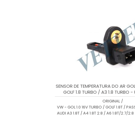
SENSOR DE TEMPERATURA DO AR GOL 
GOLF 1.8 TURBO / A3 1.8 TURBO -
0280130085
ORIGINAL
/
VW - GOL 1.0 16V TURBO / GOLF 1.8T / PASS
AUDI A3 1.8T / A4 1.8T 2.8 / A6 1.8T/2.7/2.8