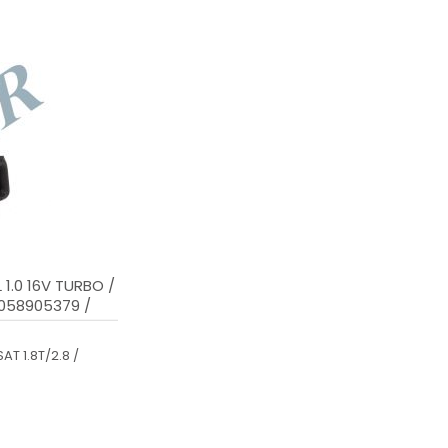
1.0 16V TURBO /
 058905379 /
AT 1.8T/2.8 /