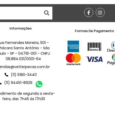
Informações
Formas De Pagamento
ua Fernandes Moreira, 501 -
hácara Santo Antônio - São
ulo - SP - 04716-001 - CNPJ:
08.884.031/0001-64
endas@vetterpecas.com.br
(11) 5180-3440
(11) 94451-8929
ndimento de segunda a sexta-
feira, das 7h45 às 17h30