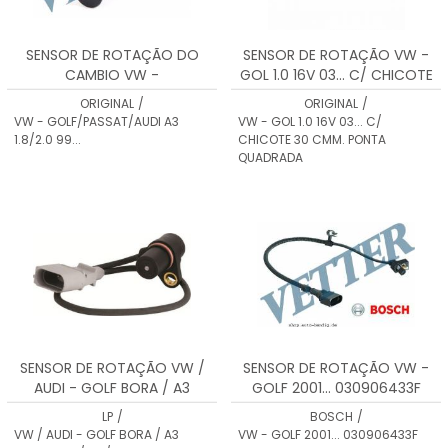
SENSOR DE ROTAÇÃO DO
SENSOR DE ROTAÇÃO VW -
CAMBIO VW -
GOL 1.0 16V 03... C/ CHICOTE
GOLF/PASSAT/AUDI A3 1.8/2.0
30 CMM. PONTA QUADRADA
ORIGINAL
/
ORIGINAL
/
99...
VW - GOLF/PASSAT/AUDI A3
VW - GOL 1.0 16V 03... C/
1.8/2.0 99...
CHICOTE 30 CMM. PONTA
QUADRADA
SENSOR DE ROTAÇÃO VW /
SENSOR DE ROTAÇÃO VW -
AUDI - GOLF BORA / A3
GOLF 2001... 030906433F
0261210147/148/179
030957147G
LP
/
BOSCH
/
VW / AUDI - GOLF BORA / A3
VW - GOLF 2001... 030906433F