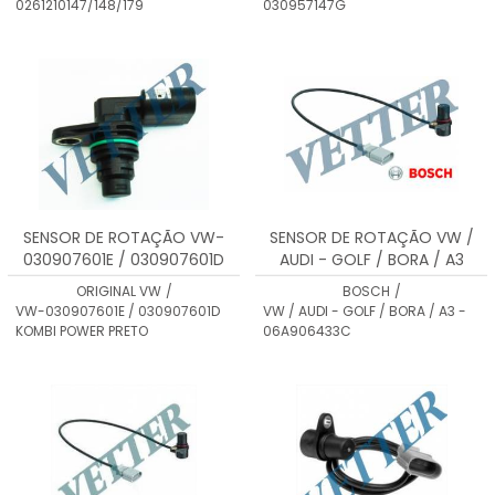
0261210147/148/179
030957147G
SENSOR DE ROTAÇÃO VW-
SENSOR DE ROTAÇÃO VW /
030907601E / 030907601D
AUDI - GOLF / BORA / A3
KOMBI POWER PRETO
06A906433C - 0261210147
ORIGINAL VW
/
BOSCH
/
VW-030907601E / 030907601D
VW / AUDI - GOLF / BORA / A3 -
KOMBI POWER PRETO
06A906433C