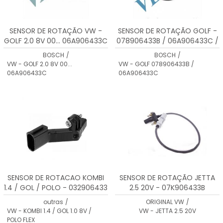
SENSOR DE ROTAÇÃO VW -
SENSOR DE ROTAÇÃO GOLF -
GOLF 2.0 8V 00... 06A906433C
078906433B / 06A906433C /
0261210179
BOSCH
/
BOSCH
/
VW - GOLF 2.0 8V 00...
VW - GOLF 078906433B /
06A906433C
06A906433C
SENSOR DE ROTACAO KOMBI
SENSOR DE ROTAÇÃO JETTA
1.4 / GOL / POLO - 032906433
2.5 20V - 07K906433B
outras
/
ORIGINAL VW
/
VW - KOMBI 1.4 / GOL 1.0 8V /
VW - JETTA 2.5 20V
POLO FLEX