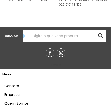
VW - GOLF 1.6 030906433F
VW AUDI - A3 BORA GOLF SIMILAR
0261210148/179
BUSCAR
Teste
Menu
Contato
Empresa
Quem Somos