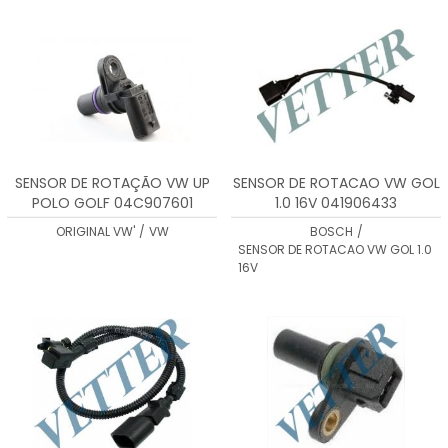
MENOR PREÇO
MAIOR PREÇO
A - Z
SENSOR DE ROTAÇÃO VW UP
SENSOR DE ROTACAO VW GOL
POLO GOLF 04C907601
1.0 16V 041906433
ORIGINAL VW'
/
VW
BOSCH
/
SENSOR DE ROTACAO VW GOL 1.0
16V