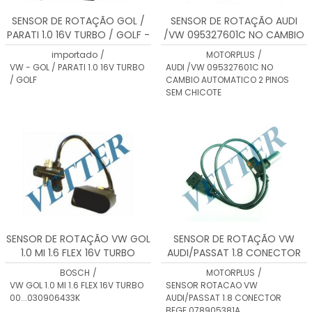
SENSOR DE ROTAÇÃO GOL /
SENSOR DE ROTAÇÃO AUDI
PARATI 1.0 16V TURBO / GOLF -
/VW 095327601C NO CAMBIO
030906433C
AUTOMATICO 2 PINOS SEM
importado
/
MOTORPLUS
/
CHICOTE
VW - GOL / PARATI 1.0 16V TURBO
AUDI /VW 095327601C NO
/ GOLF
CAMBIO AUTOMATICO 2 PINOS
SEM CHICOTE
SENSOR DE ROTAÇÃO VW GOL
SENSOR DE ROTAÇÃO VW
1.0 MI 1.6 FLEX 16V TURBO
AUDI/PASSAT 1.8 CONECTOR
00...030906433K
BEGE 078905381A
BOSCH
/
MOTORPLUS
/
VW GOL 1.0 MI 1.6 FLEX 16V TURBO
SENSOR ROTACAO VW
00...030906433K
AUDI/PASSAT 1.8 CONECTOR
BEGE 078905381A