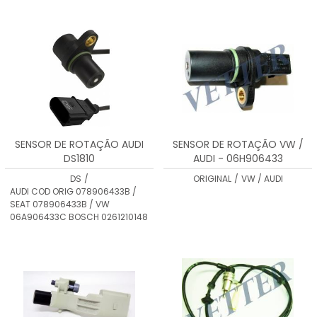
SENSOR DE ROTAÇÃO AUDI
SENSOR DE ROTAÇÃO VW /
DS1810
AUDI - 06H906433
DS
/
ORIGINAL
/
VW / AUDI
AUDI COD ORIG 078906433B /
SEAT 078906433B / VW
06A906433C BOSCH 0261210148