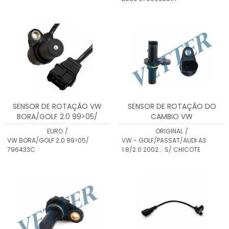
SENSOR DE ROTAÇÃO VW
SENSOR DE ROTAÇÃO DO
BORA/GOLF 2.0 99>05/
CAMBIO VW
796433C
GOLF/PASSAT/AUDI A3 1.8/2.0
EURO
/
ORIGINAL
/
2002... S/ CHICOTE
VW BORA/GOLF 2.0 99>05/
VW - GOLF/PASSAT/AUDI A3
796433C
1.8/2.0 2002... S/ CHICOTE