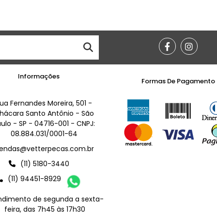
Informações
Formas De Pagamento
ua Fernandes Moreira, 501 -
hácara Santo Antônio - São
ulo - SP - 04716-001 - CNPJ:
08.884.031/0001-64
endas@vetterpecas.com.br
(11) 5180-3440
(11) 94451-8929
ndimento de segunda a sexta-
feira, das 7h45 às 17h30