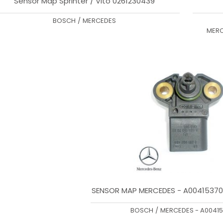
Sensor Map Sprinter / Vito 0261230439
BOSCH
/
MERCEDES
MERC
SENSOR MAP MERCEDES - A00415370
BOSCH
/
MERCEDES - A0041