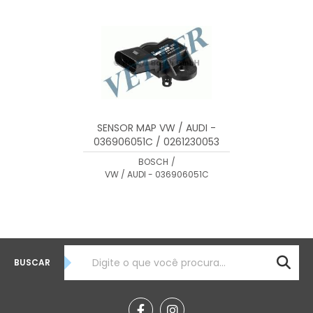
MENOR PREÇO
MAIOR PREÇO
A - Z
SENSOR MAP VW / AUDI -
036906051C / 0261230053
BOSCH
/
VW / AUDI - 036906051C
BUSCAR