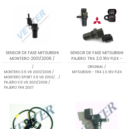
MENOR PREÇO
MAIOR PREÇO
A - Z
SENSOR DE FASE MITSUBISHI
SENSOR DE FASE MITSUBISHI
MONTERO 2001/2006 /
PAJERO TR4 2.0 16V FLEX -
GALANT 2004/... / PAJETO TR4
EWTR8B
/
ORIGINAL
/
2007/... / PAJERO 2001/2006 /
MONTERO 3.5 V6 2001/2006 /
MITSUBISHI - TR4 2.0 16V FLEX
MONTERO SPORT 2002/...
MONTERO SPORT 3.5 V6 2002/... /
PAJERO 3.5 V6 2001/2006 /
PAJERO TR4 2007