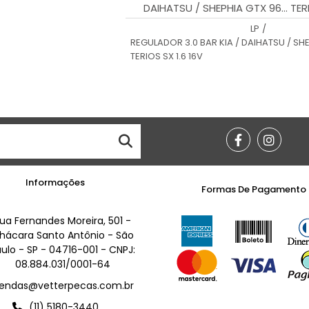
DAIHATSU / SHEPHIA GTX 96... TERI
LP
/
REGULADOR 3.0 BAR KIA / DAIHATSU / SHEP
TERIOS SX 1.6 16V
Informações
Formas De Pagamento
ua Fernandes Moreira, 501 -
hácara Santo Antônio - São
ulo - SP - 04716-001 - CNPJ:
08.884.031/0001-64
endas@vetterpecas.com.br
(11) 5180-3440