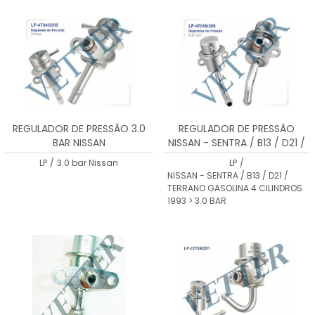
MENOR PREÇO
MAIOR PREÇO
A - Z
REGULADOR DE PRESSÃO 3.0
REGULADOR DE PRESSÃO
BAR NISSAN
NISSAN - SENTRA / B13 / D21 /
TERRANO GASOLINA 4
LP
/
3.0 bar Nissan
LP
/
CILINDROS 1993 > 3.0 BAR
NISSAN - SENTRA / B13 / D21 /
TERRANO GASOLINA 4 CILINDROS
1993 > 3.0 BAR