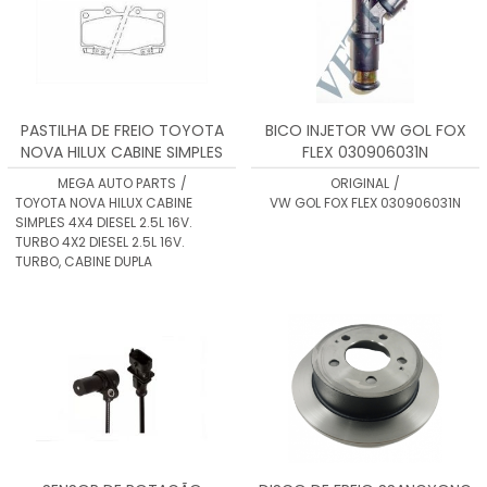
PASTILHA DE FREIO TOYOTA
BICO INJETOR VW GOL FOX
NOVA HILUX CABINE SIMPLES
FLEX 030906031N
4X4 DIESEL 2.5L 16V. TURBO
MEGA AUTO PARTS
/
ORIGINAL
/
4X2 DIESEL 2.5L 16V. TURBO,
TOYOTA NOVA HILUX CABINE
VW GOL FOX FLEX 030906031N
CABINE
SIMPLES 4X4 DIESEL 2.5L 16V.
TURBO 4X2 DIESEL 2.5L 16V.
TURBO, CABINE DUPLA