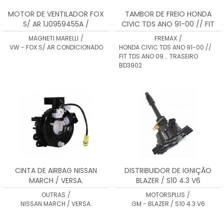
MOTOR DE VENTILADOR FOX
TAMBOR DE FREIO HONDA
S/ AR 1J0959455A /
CIVIC TDS ANO 91-00 // FIT
1J0959455B / 6E0959455A
TDS ANO 09... TRASEIRO
MAGNETI MARELLI
/
FREMAX
/
BD3902
VW - FOX S/ AR CONDICIONADO
HONDA CIVIC TDS ANO 91-00 //
FIT TDS ANO 09... TRASEIRO
BD3902
CINTA DE AIRBAG NISSAN
DISTRIBUIDOR DE IGNIÇÃO
MARCH / VERSA.
BLAZER / S10 4.3 V6
OUTRAS
/
MOTORSPLUS
/
NISSAN MARCH / VERSA.
GM - BLAZER / S10 4.3 V6