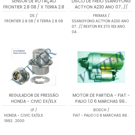
SENSOR DE ROTAÇÃO
DISCO DE FREIO SSANGYONG
FRONTIER 2.8 08 / X TERRA 2.8
ACTYON A230 ANO 07...//
08 DS1830
REXTON RX 270 XDI ANO 04...
DS
/
FREMAX
/
BD8675
FRONTIER 2.8 08 / X TERRA 2.8 08
SSANGYONG ACTYON A230 ANO
07...// REXTON RX 270 XDI ANO
04...
REGULADOR DE PRESSÃO
MOTOR DE PARTIDA - FIAT -
HONDA - CIVIC EX/ELX
PALIO 1.0 6 MARCHAS 99...
1992...2000
LP
/
BOSCH
/
HONDA - CIVIC EX/ELX
FIAT - PALIO 1.0 6 MARCHAS 99...
1992...2000