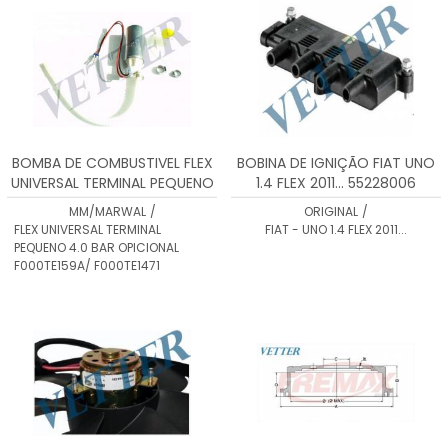
BOMBA DE COMBUSTIVEL FLEX
BOBINA DE IGNIÇÃO FIAT UNO
UNIVERSAL TERMINAL PEQUENO
1.4 FLEX 2011... 55228006
4.0 BAR OPICIONAL
MM/MARWAL
/
ORIGINAL
/
F000TE159A/ F000TE1471
FLEX UNIVERSAL TERMINAL
FIAT - UNO 1.4 FLEX 2011...
PEQUENO 4.0 BAR OPICIONAL
F000TE159A/ F000TE1471