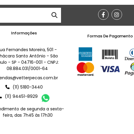
Informações
Formas De Pagamento
ua Fernandes Moreira, 501 -
hácara Santo Antônio - São
ulo - SP - 04716-001 - CNPJ:
08.884.031/0001-64
endas@vetterpecas.com.br
(11) 5180-3440
(11) 94451-8929
ndimento de segunda a sexta-
feira, das 7h45 às 17h30