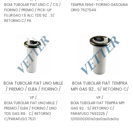
S/ RETORNO C/ PARAFUSO 751
BOIA TUBOLAR FIAT UNO C / CS /
TEMPRA 1994> FIORINO GASOLINA
FIORINO / PREMIO / PICK-UP
ORIG 7527549
FUJRGAO 1.5 ALC TDS 92... S/
RETORNO C/ PA
BOIA TUBOLAR FIAT UNO MILLE
BOIA TUBOLAR FIAT TEMPRA
/ PREMIO / ELBA / FIORINO /
MPI GAS 92... S/ RETORNO C/
UNO TDS GAS 89... C/
PARAFUSO 7692325 /
VP
/
VP
/
RETORNO C/PARAFUSO
121110003101x0dx0ax0dx0a
BOIA TUBOLAR FIAT UNO MILLE /
BOIA TUBOLAR FIAT TEMPRA MPI
7521088 / 1211
PREMIO / ELBA / FIORINO / UNO
GAS 92... S/ RETORNO C/
TDS GAS 89... C/ RETORNO
PARAFUSO 7692325 /
C/PARAFUSO 7521
121110003101x0dx0ax0dx0a