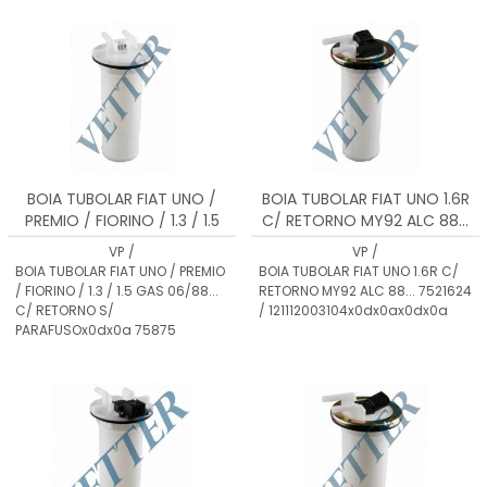
MENOR PREÇO
MAIOR PREÇO
A - Z
BOIA TUBOLAR FIAT UNO /
BOIA TUBOLAR FIAT UNO 1.6R
PREMIO / FIORINO / 1.3 / 1.5
C/ RETORNO MY92 ALC 88...
GAS 06/88... C/ RETORNO S/
7521624 /
VP
/
VP
/
PARAFUSOx0dx0a 7587510 /
121112003104x0dx0ax0dx0a
BOIA TUBOLAR FIAT UNO / PREMIO
BOIA TUBOLAR FIAT UNO 1.6R C/
12111
/ FIORINO / 1.3 / 1.5 GAS 06/88...
RETORNO MY92 ALC 88... 7521624
C/ RETORNO S/
/ 121112003104x0dx0ax0dx0a
PARAFUSOx0dx0a 75875