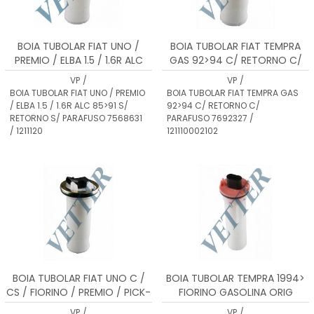
BOIA TUBOLAR FIAT UNO /
BOIA TUBOLAR FIAT TEMPRA
PREMIO / ELBA 1.5 / 1.6R ALC
GAS 92>94 C/ RETORNO C/
85>91 S/ RETORNO S/
PARAFUSO 7692327 /
VP
/
VP
/
PARAFUSO 7568631 /
121110002102
BOIA TUBOLAR FIAT UNO / PREMIO
BOIA TUBOLAR FIAT TEMPRA GAS
121112001134x0dx0
/ ELBA 1.5 / 1.6R ALC 85>91 S/
92>94 C/ RETORNO C/
RETORNO S/ PARAFUSO 7568631
PARAFUSO 7692327 /
/ 1211120
121110002102
BOIA TUBOLAR FIAT UNO C /
BOIA TUBOLAR TEMPRA 1994>
CS / FIORINO / PREMIO / PICK-
FIORINO GASOLINA ORIG
UP FUJRGAO 1.5 ALC TDS 92...
7527549
VP
/
VP
/