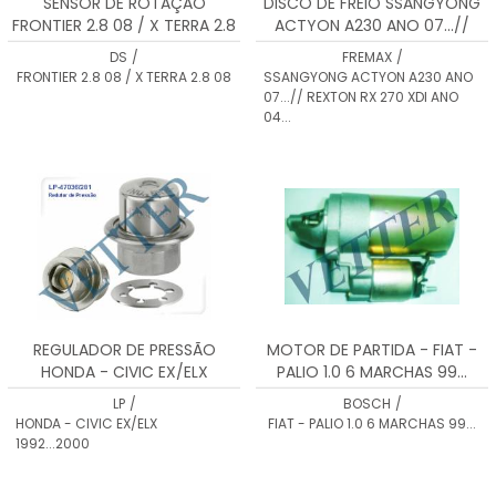
SENSOR DE ROTAÇÃO
DISCO DE FREIO SSANGYONG
FRONTIER 2.8 08 / X TERRA 2.8
ACTYON A230 ANO 07...//
08 DS1830
REXTON RX 270 XDI ANO 04...
DS
/
FREMAX
/
BD8675
FRONTIER 2.8 08 / X TERRA 2.8 08
SSANGYONG ACTYON A230 ANO
07...// REXTON RX 270 XDI ANO
04...
REGULADOR DE PRESSÃO
MOTOR DE PARTIDA - FIAT -
HONDA - CIVIC EX/ELX
PALIO 1.0 6 MARCHAS 99...
1992...2000
LP
/
BOSCH
/
HONDA - CIVIC EX/ELX
FIAT - PALIO 1.0 6 MARCHAS 99...
1992...2000