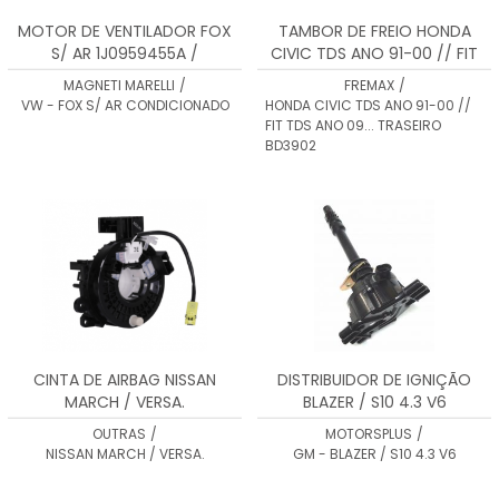
MOTOR DE VENTILADOR FOX
TAMBOR DE FREIO HONDA
S/ AR 1J0959455A /
CIVIC TDS ANO 91-00 // FIT
1J0959455B / 6E0959455A
TDS ANO 09... TRASEIRO
MAGNETI MARELLI
/
FREMAX
/
BD3902
VW - FOX S/ AR CONDICIONADO
HONDA CIVIC TDS ANO 91-00 //
FIT TDS ANO 09... TRASEIRO
BD3902
CINTA DE AIRBAG NISSAN
DISTRIBUIDOR DE IGNIÇÃO
MARCH / VERSA.
BLAZER / S10 4.3 V6
OUTRAS
/
MOTORSPLUS
/
NISSAN MARCH / VERSA.
GM - BLAZER / S10 4.3 V6