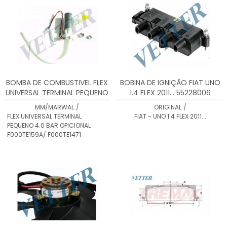
BOMBA DE COMBUSTIVEL FLEX
BOBINA DE IGNIÇÃO FIAT UNO
UNIVERSAL TERMINAL PEQUENO
1.4 FLEX 2011... 55228006
4.0 BAR OPICIONAL
MM/MARWAL
/
ORIGINAL
/
F000TE159A/ F000TE1471
FLEX UNIVERSAL TERMINAL
FIAT - UNO 1.4 FLEX 2011...
PEQUENO 4.0 BAR OPICIONAL
F000TE159A/ F000TE1471