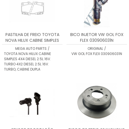
PASTILHA DE FREIO TOYOTA
BICO INJETOR VW GOL FOX
NOVA HILUX CABINE SIMPLES
FLEX 030906031N
4X4 DIESEL 2.5L 16V. TURBO
MEGA AUTO PARTS
/
ORIGINAL
/
4X2 DIESEL 2.5L 16V. TURBO,
TOYOTA NOVA HILUX CABINE
VW GOL FOX FLEX 030906031N
CABINE
SIMPLES 4X4 DIESEL 2.5L 16V.
TURBO 4X2 DIESEL 2.5L 16V.
TURBO, CABINE DUPLA