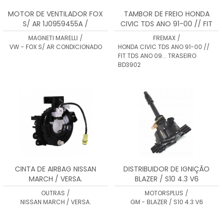
MOTOR DE VENTILADOR FOX
TAMBOR DE FREIO HONDA
S/ AR 1J0959455A /
CIVIC TDS ANO 91-00 // FIT
1J0959455B / 6E0959455A
TDS ANO 09... TRASEIRO
MAGNETI MARELLI
/
FREMAX
/
BD3902
VW - FOX S/ AR CONDICIONADO
HONDA CIVIC TDS ANO 91-00 //
FIT TDS ANO 09... TRASEIRO
BD3902
CINTA DE AIRBAG NISSAN
DISTRIBUIDOR DE IGNIÇÃO
MARCH / VERSA.
BLAZER / S10 4.3 V6
OUTRAS
/
MOTORSPLUS
/
NISSAN MARCH / VERSA.
GM - BLAZER / S10 4.3 V6