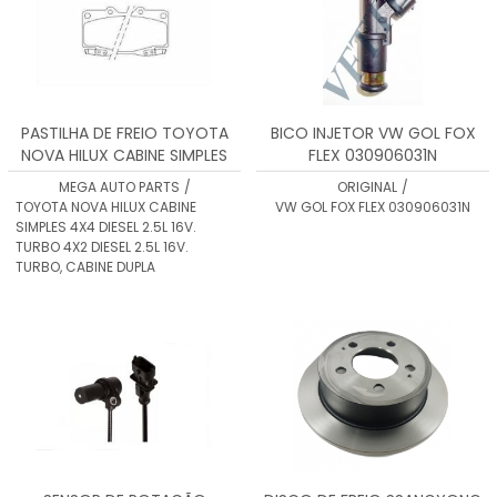
PASTILHA DE FREIO TOYOTA
BICO INJETOR VW GOL FOX
NOVA HILUX CABINE SIMPLES
FLEX 030906031N
4X4 DIESEL 2.5L 16V. TURBO
MEGA AUTO PARTS
/
ORIGINAL
/
4X2 DIESEL 2.5L 16V. TURBO,
TOYOTA NOVA HILUX CABINE
VW GOL FOX FLEX 030906031N
CABINE
SIMPLES 4X4 DIESEL 2.5L 16V.
TURBO 4X2 DIESEL 2.5L 16V.
TURBO, CABINE DUPLA