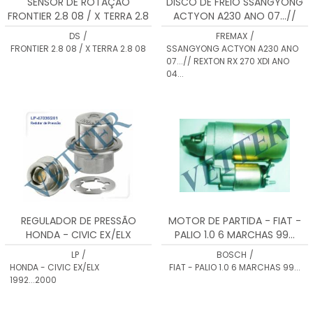
SENSOR DE ROTAÇÃO
DISCO DE FREIO SSANGYONG
FRONTIER 2.8 08 / X TERRA 2.8
ACTYON A230 ANO 07...//
08 DS1830
REXTON RX 270 XDI ANO 04...
DS
/
FREMAX
/
BD8675
FRONTIER 2.8 08 / X TERRA 2.8 08
SSANGYONG ACTYON A230 ANO
07...// REXTON RX 270 XDI ANO
04...
REGULADOR DE PRESSÃO
MOTOR DE PARTIDA - FIAT -
HONDA - CIVIC EX/ELX
PALIO 1.0 6 MARCHAS 99...
1992...2000
LP
/
BOSCH
/
HONDA - CIVIC EX/ELX
FIAT - PALIO 1.0 6 MARCHAS 99...
1992...2000