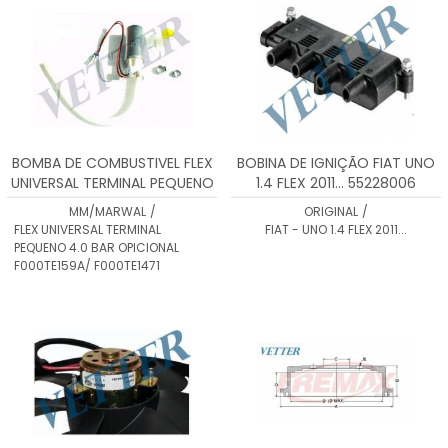
BOMBA DE COMBUSTIVEL FLEX
BOBINA DE IGNIÇÃO FIAT UNO
UNIVERSAL TERMINAL PEQUENO
1.4 FLEX 2011... 55228006
4.0 BAR OPICIONAL
MM/MARWAL
/
ORIGINAL
/
F000TE159A/ F000TE1471
FLEX UNIVERSAL TERMINAL
FIAT - UNO 1.4 FLEX 2011...
PEQUENO 4.0 BAR OPICIONAL
F000TE159A/ F000TE1471