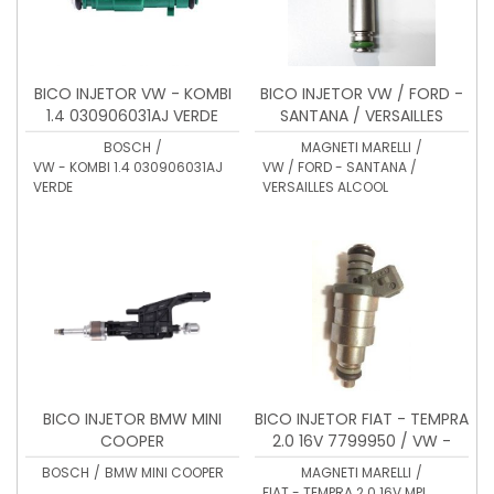
BICO INJETOR VW - KOMBI
BICO INJETOR VW / FORD -
1.4 030906031AJ VERDE
SANTANA / VERSAILLES
0280157109
ALCOOL IW330G
BOSCH
/
MAGNETI MARELLI
/
VW - KOMBI 1.4 030906031AJ
VW / FORD - SANTANA /
VERDE
VERSAILLES ALCOOL
BICO INJETOR BMW MINI
BICO INJETOR FIAT - TEMPRA
COOPER
2.0 16V 7799950 / VW -
GOL 2.0 16V - IW174
BOSCH
/
BMW MINI COOPER
MAGNETI MARELLI
/
50100102
FIAT - TEMPRA 2.0 16V MPI