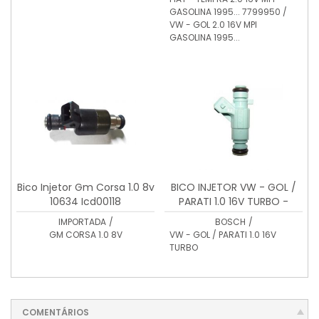
GASOLINA 1995... 7799950 /
VW - GOL 2.0 16V MPI
GASOLINA 1995...
Bico Injetor Gm Corsa 1.0 8v
BICO INJETOR VW - GOL /
10634 Icd00118
PARATI 1.0 16V TURBO -
0280156054
IMPORTADA
/
BOSCH
/
GM CORSA 1.0 8V
VW - GOL / PARATI 1.0 16V
TURBO
COMENTÁRIOS